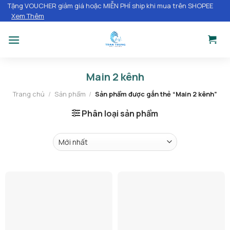
Chuyển
Tặng VOUCHER giảm giá hoặc MIỄN PHÍ ship khi mua trên SHOPEE
Xem Thêm
đến
nội
dung
Main 2 kênh
Trang chủ
/
Sản phẩm
/
Sản phẩm được gắn thẻ “Main 2 kênh”
Phân loại sản phẩm