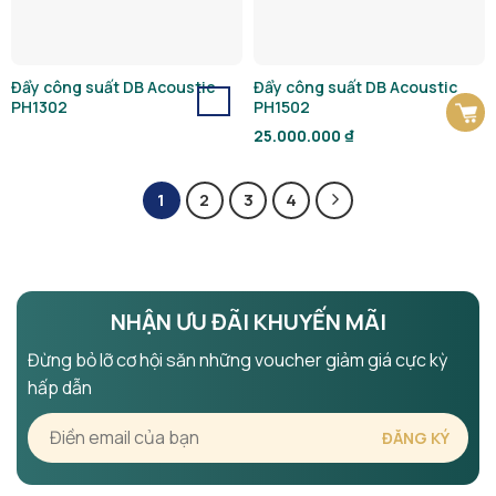
Đẩy công suất DB Acoustic
Đẩy công suất DB Acoustic
PH1302
PH1502
25.000.000
₫
1
2
3
4
NHẬN ƯU ĐÃI KHUYẾN MÃI
Đừng bỏ lỡ cơ hội săn những voucher giảm giá cực kỳ
hấp dẫn