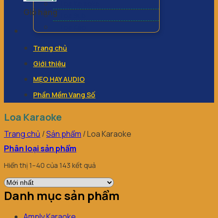
Loa Karaoke
Giỏ hàng
Loa Sub
Loa Kéo
Trang chủ
Giới thiệu
MẸO HAY AUDIO
Phần Mềm Vang Số
Loa Karaoke
Trang chủ
/
Sản phẩm
/
Loa Karaoke
Phân loại sản phẩm
Hiển thị 1–40 của 143 kết quả
Danh mục sản phẩm
Amply Karaoke