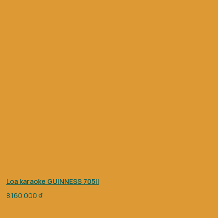
Loa karaoke GUINNESS 705II
8.160.000
₫