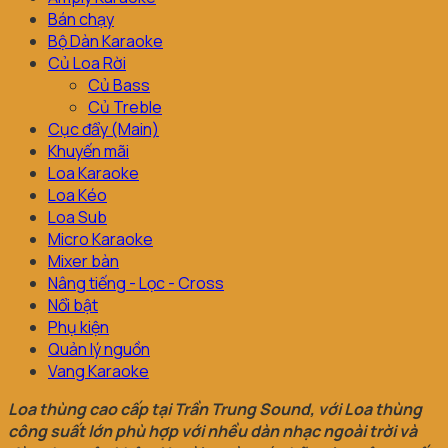
Bán chạy
Bộ Dàn Karaoke
Củ Loa Rời
Củ Bass
Củ Treble
Cục đẩy (Main)
Khuyến mãi
Loa Karaoke
Loa Kéo
Loa Sub
Micro Karaoke
Mixer bàn
Nâng tiếng - Lọc - Cross
Nổi bật
Phụ kiện
Quản lý nguồn
Vang Karaoke
Loa thùng cao cấp tại Trần Trung Sound, với Loa thùng
công suất lớn phù hợp với nhều dàn nhạc ngoài trời và