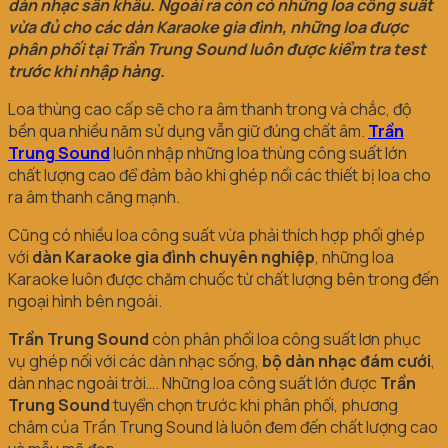
dàn nhạc sân khâu. Ngoài ra còn có những loa công suất
vừa đủ cho các dàn Karaoke gia đình, những loa được
phân phối tại Trần Trung Sound luôn được kiểm tra test
trước khi nhập hàng.
Loa thùng cao cấp sẽ cho ra âm thanh trong và chắc, độ
bền qua nhiều năm sử dụng vẫn giữ đúng chất âm.
Trần
Trung Sound
luôn nhập những loa thùng công suất lớn
chất lượng cao để đảm bảo khi ghép nối các thiết bị loa cho
ra âm thanh căng mạnh.
Cũng có nhiều loa công suất vừa phải thích hợp phối ghép
với
dàn Karaoke gia đình chuyên nghiệp
, những loa
Karaoke luôn được chăm chuốc từ chất lượng bên trong đến
ngoại hình bên ngoài.
Trần Trung Sound
còn phân phối loa công suất lơn phục
vụ ghép nối với các dàn nhạc sống,
bộ dàn nhạc đám cưới
,
dàn nhạc ngoài trời…. Những loa công suất lớn được
Trần
Trung Sound
tuyển chọn trước khi phân phối, phương
châm của Trần Trung Sound là luôn đem đến chất lượng cao