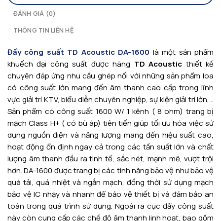
ĐÁNH GIÁ (0)
THÔNG TIN LIÊN HỆ
Đẩy công suất TD Acoustic DA-1600
là một sản phẩm
khuếch đại công suất được hãng
TD Acoustic
thiết kế
chuyên đáp ứng nhu cầu ghép nối với những sản phẩm loa
có công suất lớn mang đến âm thanh cao cấp trong lĩnh
vực giải trí KTV, biểu diễn chuyên nghiệp, sự kiện giải trí lớn,…
Sản phẩm có công suất 1600 W/ 1 kênh ( 8 ohm) trang bị
mạch Class H+ ( có bù áp) tiên tiến giúp tối ưu hóa việc sử
dụng nguồn điện và năng lượng mang đến hiệu suất cao,
hoạt động ổn định ngay cả trong các tần suất lớn và chất
lượng âm thanh đầu ra tinh tế, sắc nét, mạnh mẽ, vượt trội
hơn. DA-1600 được trang bị các tính năng bảo vệ như bảo vệ
quá tải, quá nhiệt và ngắn mạch, đồng thời sử dụng mạch
bảo vệ IC nhạy và nhanh để bảo vệ thiết bị và đảm bảo an
toàn trong quá trình sử dụng. Ngoài ra cục đẩy công suất
này còn cung cấp các chế độ âm thanh linh hoạt, bao gồm