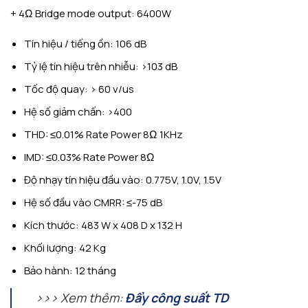
+ 4Ω Bridge mode output: 6400W
Tín hiệu / tiếng ồn: 106 dB
Tỷ lệ tín hiệu trên nhiễu: >103 dB
Tốc độ quay: > 60 v/us
Hệ số giảm chấn: >400
THD: ≤0.01% Rate Power 8Ω 1KHz
IMD: ≤0.03% Rate Power 8Ω
Độ nhạy tín hiệu đầu vào: 0.775V, 1.0V, 1.5V
Hệ số đầu vào CMRR: ≤-75 dB
Kích thước: 483 W x 408 D x 132 H
Khối lượng: 42 Kg
Bảo hành: 12 tháng
>>> Xem thêm:
Đẩy công suất TD