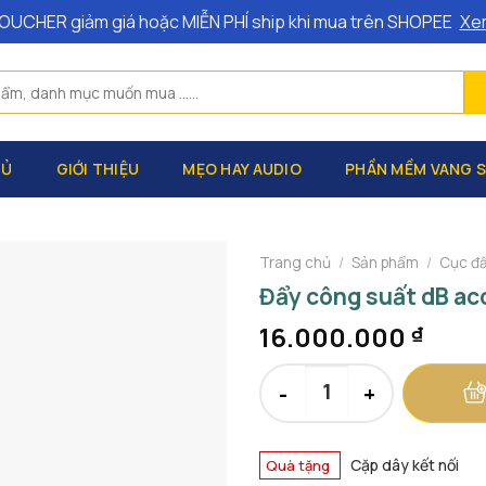
OUCHER giảm giá hoặc MIỄN PHÍ ship khi mua trên SHOPEE
Xe
HỦ
GIỚI THIỆU
MẸO HAY AUDIO
PHẦN MỀM VANG 
Trang chủ
/
Sản phẩm
/
Cục đẩ
Đẩy công suất dB ac
16.000.000
₫
Đẩy công suất dB acoustic DP
Cặp dây kết nối
Quà tặng