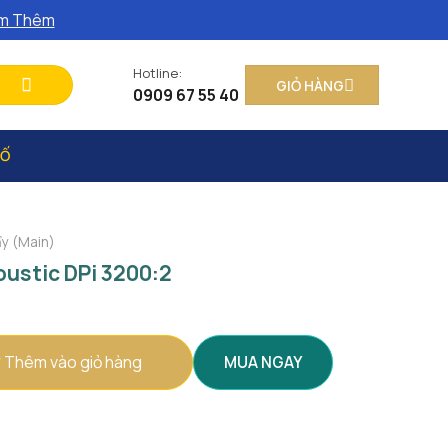
m Thêm
Hotline:
GIỎ HÀNG
0909 67 55 40
SỐ
y (Main)
oustic DPi 3200:2
i 3200:2 số lượng
Thêm vào giỏ hàng
MUA NGAY