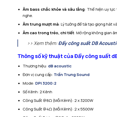
Âm bass chắc khỏe và sâu lắng
: Thể hiện uy lự
nghe.
Âm trung mượt mà
: Lý tưởng để tái tạo giọng hát 
Âm cao trong trẻo, chi tiết
: Mở rộng không gian âm 
>> Xem thêm:
Đẩy công suất DB Acousti
Thông số kỹ thuật của Đẩy công suất d
Thương hiệu:
dB acoustic
Đơn vị cung cấp:
Trần Trung Sound
Mode:
DPi 3200:2
Số Kênh: 2 Kênh
Công Suất @8Ω (Mỗi Kênh): 2 x 3200W
Công Suất @4Ω (Mỗi Kênh): 2 x 5500W