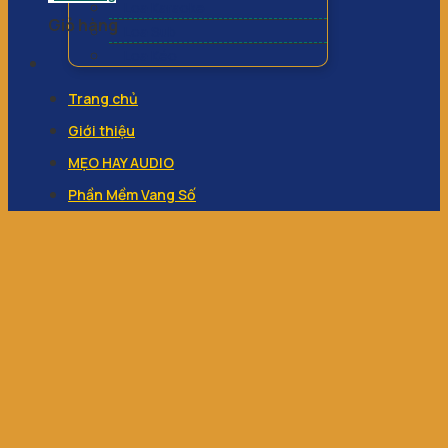
Loa Karaoke
Giỏ hàng
Loa Sub
Loa Kéo
Trang chủ
Giới thiệu
MẸO HAY AUDIO
Phần Mềm Vang Số