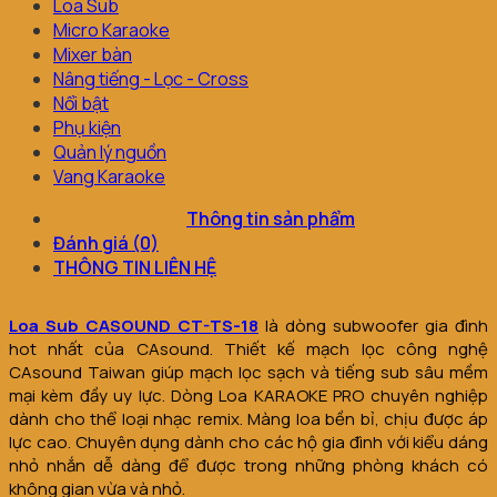
Loa Sub
Micro Karaoke
Mixer bàn
Nâng tiếng - Lọc - Cross
Nổi bật
Phụ kiện
Quản lý nguồn
Vang Karaoke
Thông tin sản phẩm
Đánh giá (0)
THÔNG TIN LIÊN HỆ
Loa Sub CASOUND CT-TS-18
là dòng subwoofer gia đình
hot nhất của CAsound. Thiết kế mạch lọc công nghệ
CAsound Taiwan giúp mạch lọc sạch và tiếng sub sâu mềm
mại kèm đầy uy lực. Dòng Loa KARAOKE PRO chuyên nghiệp
dành cho thể loại nhạc remix. Màng loa bền bỉ, chịu được áp
lực cao. Chuyên dụng dành cho các hộ gia đình với kiểu dáng
nhỏ nhắn dễ dàng để được trong những phòng khách có
không gian vừa và nhỏ.