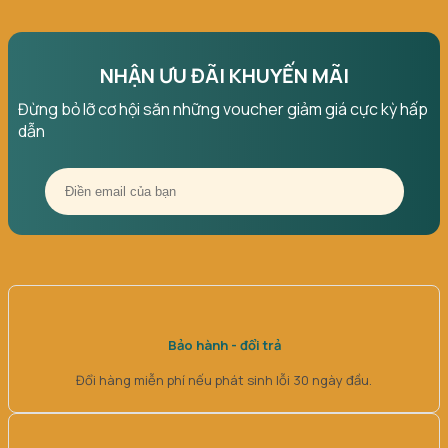
NHẬN ƯU ĐÃI KHUYẾN MÃI
Đừng bỏ lỡ cơ hội săn những voucher giảm giá cực kỳ hấp
dẫn
Bảo hành - đổi trả
Đổi hàng miễn phí nếu phát sinh lỗi 30 ngày đầu.