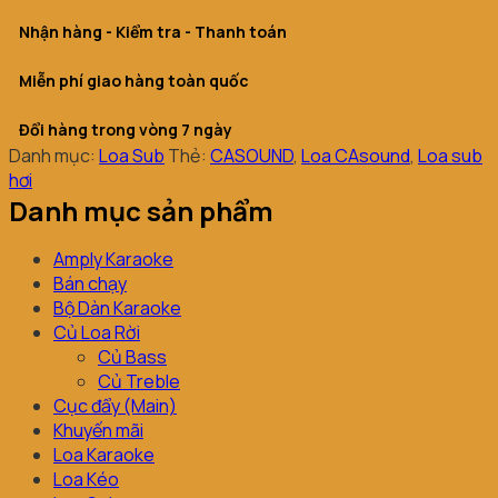
Nhận hàng - Kiểm tra - Thanh toán
Miễn phí giao hàng toàn quốc
Đổi hàng trong vòng 7 ngày
Danh mục:
Loa Sub
Thẻ:
CASOUND
,
Loa CAsound
,
Loa sub
hơi
Danh mục sản phẩm
Amply Karaoke
Bán chạy
Bộ Dàn Karaoke
Củ Loa Rời
Củ Bass
Củ Treble
Cục đẩy (Main)
Khuyến mãi
Loa Karaoke
Loa Kéo