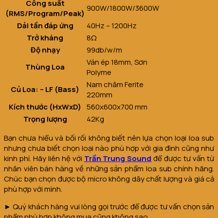
Công suất
900W/1800W/3600W
(RMS/Program/Peak)
Dải tần đáp ứng
40Hz – 1200Hz
Trở kháng
8Ω
Độ nhạy
99db/w/m
Ván ép 18mm, Sơn
Thùng Loa
Polyme
Nam châm Ferite
Củ Loa: – LF (Bass)
220mm
Kích thước (HxWxD)
560x600x700 mm
Trọng lượng
42Kg
Bạn chưa hiểu và bối rối không biết nên lựa chọn loại loa sub
nhưng chưa biết chọn loại nào phù hợp với gia đình cũng như
kinh phí. Hãy liên hệ với
Trần Trung Sound
để được tư vấn từ
nhân viên bán hàng về những sản phẩm loa sub chính hãng.
Chúc bạn chọn được bộ micro không dây chất lượng và giá cả
phù hợp với mình.
► Quý khách hàng vui lòng gọi trước để được tư vấn chọn sản
phẩm phù hợp không mua cũng không sao.