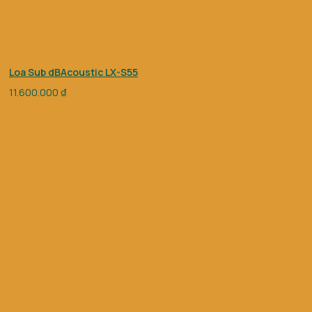
Loa Sub dBAcoustic LX-S55
11.600.000
₫