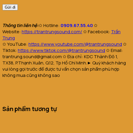
Thông tin liên hệ:
✩
Hotline:
0909.67.55.40
✩
Website
:
https://trantrungsound.com/
✩
Facebook:
Trần
Trung
✩
YouTube:
https://www.youtube.com/@trantrungsound
✩
Tiktok:
https://www.tiktok.com/@trantrungsound
✩
Email:
trantrung.sound@gmail.com
✩
Địa chỉ: KDC Thành Đô 1,
TX38, P.Thạnh Xuân, Q.12, Tp Hồ Chí Minh.
► Quý khách hàng
vui lòng gọi trước để được tư vấn chọn sản phẩm phù hợp
không mua cũng không sao
Sản phẩm tương tự