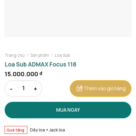
Trang chủ
/
Sản phẩm
/
Loa Sub
Loa Sub ADMAX Focus 118
15.000.000
₫
Loa Sub ADMAX Focus 118 số lượng
Thêm vào giỏ hàng
MUA NGAY
Dây loa + Jack loa
Quà tặng