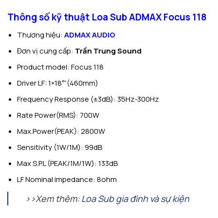
Thông số kỹ thuật Loa Sub ADMAX Focus 118
Thương hiệu:
ADMAX AUDIO
Đơn vị cung cấp:
Trần Trung Sound
Product model: Focus 118
Driver LF: 1×18″”(460mm)
Frequency Response (±3dB): 35Hz-300Hz
Rate Power(RMS): 700W
Max.Power(PEAK): 2800W
Sensitivity (1W/1M): 99dB
Max S.P.L (PEAK/1M/1W): 133dB
LF Nominal impedance: 8ohm
>>Xem thêm:
Loa Sub gia đình và sự kiện