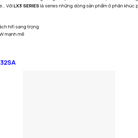
ke… Với
LX3 SERIES
là series những dòng sản phẩm ở phân khúc p
ch hifi sang trọng
50W mạnh mẽ
 S32SA