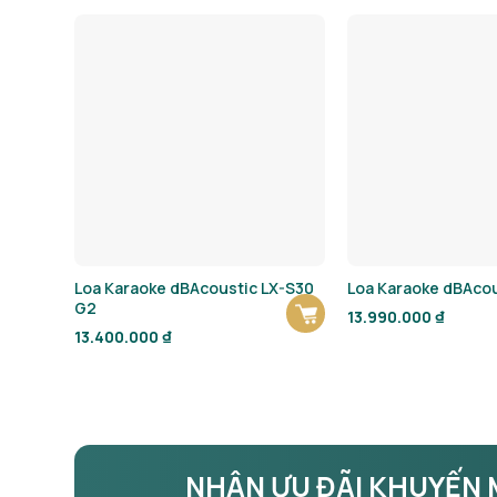
Loa Karaoke dBAcoustic LX-S30
Loa Karaoke dBAcou
G2
13.990.000
₫
13.400.000
₫
NHẬN ƯU ĐÃI KHUYẾN 