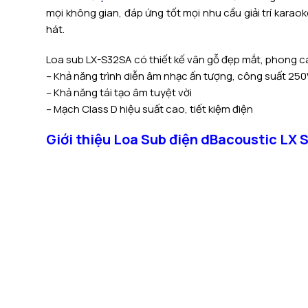
mọi không gian, đáp ứng tốt mọi nhu cầu giải trí karao
hát.
Loa sub LX-S32SA có thiết kế vân gỗ đẹp mắt, phong cá
– Khả năng trình diễn âm nhạc ấn tượng, công suất 2
– Khả năng tái tạo âm tuyệt vời
– Mạch Class D hiệu suất cao, tiết kiệm điện
Giới thiệu Loa Sub điện dBacoustic LX