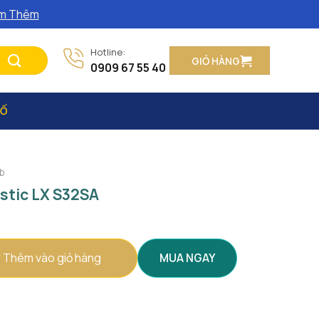
m Thêm
Hotline:
GIỎ HÀNG
0909 67 55 40
SỐ
b
stic LX S32SA
S32SA số lượng
Thêm vào giỏ hàng
MUA NGAY