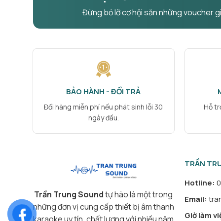
Đừng bỏ lỡ cơ hội săn những voucher g
BẢO HÀNH - ĐỔI TRẢ
Đổi hàng miễn phí nếu phát sinh lỗi 30
Hỗ tr
ngày đầu.
TRẦN TRU
Hotline:
0
Trần Trung Sound
tự hào là một trong
Email:
tra
những đơn vị cung cấp thiết bị âm thanh
Giờ làm vi
karaoke uy tín, chất lượng với nhiều năm