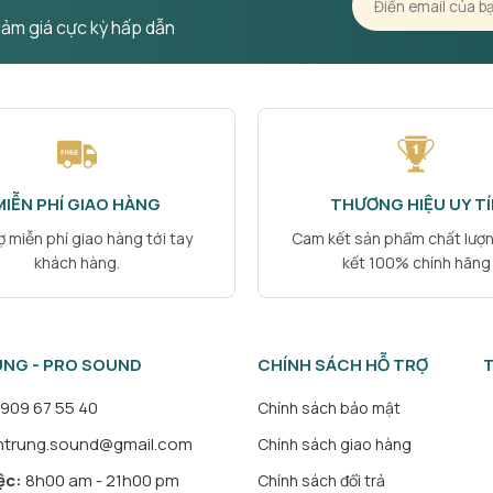
iảm giá cực kỳ hấp dẫn
MIỄN PHÍ GIAO HÀNG
THƯƠNG HIỆU UY TÍ
ợ miễn phí giao hàng tới tay
Cam kết sản phẩm chất lượ
khách hàng.
kết 100% chính hãng
NG - PRO SOUND
CHÍNH SÁCH HỖ TRỢ
909 67 55 40
Chính sách bảo mật
ntrung.sound@gmail.com
Chính sách giao hàng
ệc:
8h00 am - 21h00 pm
Chính sách đổi trả