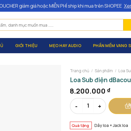
OUCHER giảm giá hoặc MIỄN PHÍ ship khi mua trên SHOPEE
Xe
HỦ
GIỚI THIỆU
MẸO HAY AUDIO
PHẦN MỀM VANG 
Trang chủ
/
Sản phẩm
/
Loa Su
Loa Sub điện dBacou
8.200.000
₫
Loa Sub điện dBacoustic LX 
Dây loa + Jack loa
Quà tặng