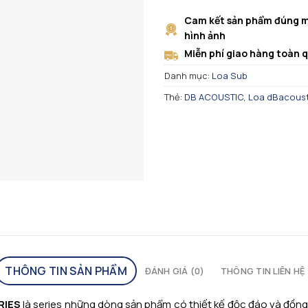
Cam kết sản phẩm đúng m
hình ảnh
Miễn phí giao hàng toàn 
Danh mục:
Loa Sub
Thẻ:
DB ACOUSTIC
,
Loa dBacoust
THÔNG TIN SẢN PHẨM
ĐÁNH GIÁ (0)
THÔNG TIN LIÊN HỆ
RIES
là series những dòng sản phẩm có thiết kế độc đáo và đồng 