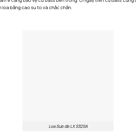
tấm ê căng bảo vệ củ bass bên trong. Ở ngay trên củ bass cũng đ
n loa bằng cao su to và chắc chắn.
Loa Sub db LX S32SA