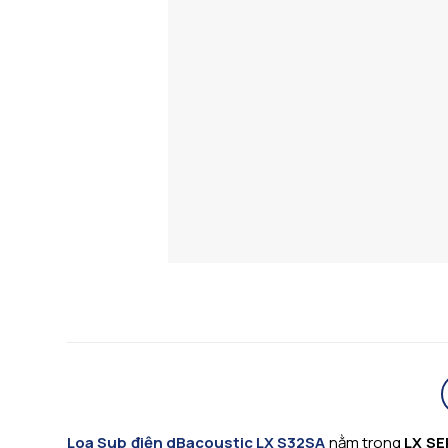
Loa Sub điện dBacoustic LX S32SA
nằm trong
LX SE