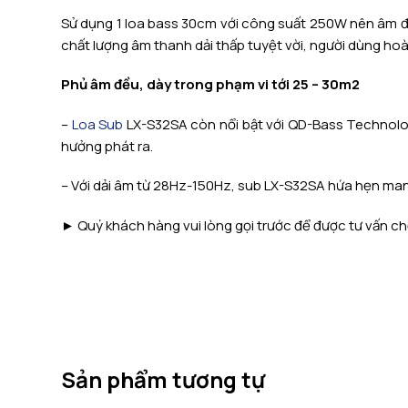
Sử dụng 1 loa bass 30cm với công suất 250W nên âm đán
chất lượng âm thanh dải thấp tuyệt vời, người dùng ho
Phủ âm đều, dày trong phạm vi tới 25 – 30m2
–
Loa Sub
LX-S32SA còn nổi bật với QD-Bass Technology
hưởng phát ra.
– Với dải âm từ 28Hz-150Hz, sub LX-S32SA hứa hẹn man
► Quý khách hàng vui lòng gọi trước để được tư vấn
Sản phẩm tương tự