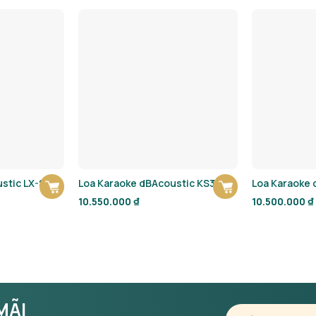
stic LX-S80
Loa Karaoke dBAcoustic KS312
Loa Karaoke 
10.550.000
₫
10.500.000
₫
MÃI