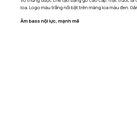
Vỏ thùng được chế tạo bằng gỗ cao cấp, mặt trước là 
loa. Logo màu trắng nổi bật trên màng loa màu đen. Gâ
Âm bass nội lực, mạnh mẽ