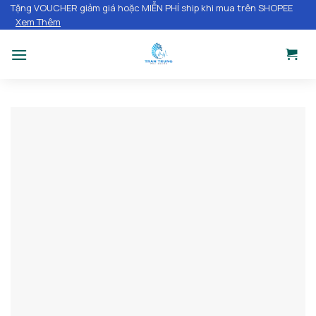
Chuyển
Tặng VOUCHER giảm giá hoặc MIỄN PHÍ ship khi mua trên SHOPEE
Xem Thêm
đến
nội
dung