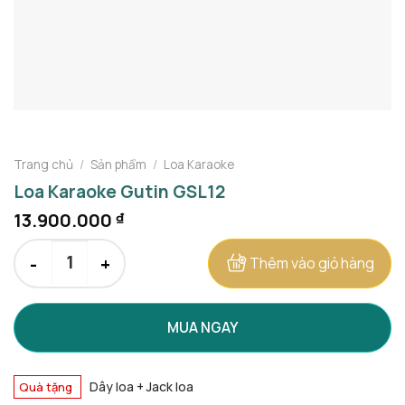
Trang chủ
/
Sản phẩm
/
Loa Karaoke
Loa Karaoke Gutin GSL12
13.900.000
₫
Loa Karaoke Gutin GSL12 số lượng
Thêm vào giỏ hàng
MUA NGAY
Dây loa + Jack loa
Quà tặng