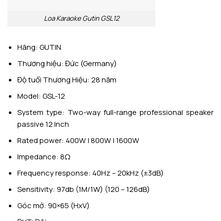
Loa Karaoke Gutin GSL12
Hãng: GUTIN
Thương hiệu: Đức (Germany)
Độ tuổi Thương Hiệu: 28 năm
Model: GSL-12
System type: Two-way full-range professional speaker
passive 12 Inch
Rated power: 400W | 800W | 1600W
Impedance: 8Ω
Frequency response: 40Hz – 20kHz (±3dB)
Sensitivity: 97db (1M/1W) (120 – 126dB)
Góc mở: 90×65 (HxV)