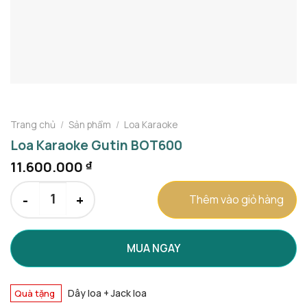
Trang chủ
/
Sản phẩm
/
Loa Karaoke
Loa Karaoke Gutin BOT600
11.600.000
₫
Loa Karaoke Gutin BOT600 số lượng
Thêm vào giỏ hàng
MUA NGAY
Dây loa + Jack loa
Quà tặng