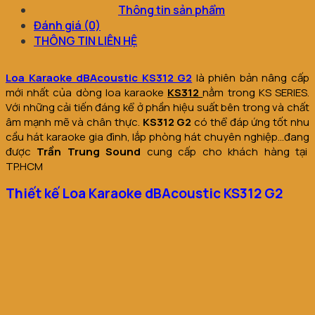
Thông tin sản phẩm
Đánh giá (0)
THÔNG TIN LIÊN HỆ
Loa Karaoke dBAcoustic KS312 G2
là phiên bản nâng cấp
mới nhất của dòng loa karaoke
KS312
nằm trong KS SERIES.
Với những cải tiến đáng kể ở phần hiệu suất bên trong và chất
âm mạnh mẽ và chân thực.
KS312 G2
có thể đáp ứng tốt nhu
cầu hát karaoke gia đình, lắp phòng hát chuyên nghiệp…đang
được
Trần Trung Sound
cung cấp cho khách hàng tại
TP.HCM
Thiết kế Loa Karaoke dBAcoustic KS312 G2