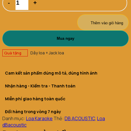
Karaoke
dBAcoustic
KS312
G2
Thêm vào giỏ hàng
số
lượng
Mua ngay
Dây loa + Jack loa
Quà tặng
Cam kết sản phẩm đúng mô tả, đúng hình ảnh
Nhận hàng - Kiểm tra - Thanh toán
Miễn phí giao hàng toàn quốc
Đổi hàng trong vòng 7 ngày
Danh mục:
Loa Karaoke
Thẻ:
DB ACOUSTIC
,
Loa
dBacoustic