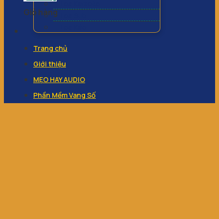
Loa Karaoke
Giỏ hàng
Loa Sub
Loa Kéo
Trang chủ
Giới thiệu
MẸO HAY AUDIO
Phần Mềm Vang Số