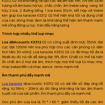
KS312 G2 với khả năng tái tạo các dải âm sắc nét, chi tiết và ấn
tượng với âm bass nội lực, chắc chắn, âm treble sáng, vang. Sở
hữu 2 loa, 2 đường tiếng, 1 loa bass 30cm, kết hợp với treble
kèn giúp loa karaoke KS312 G2 thể hiện khá tốt và đúng chất
của các dòng nhạc đem lại khả năng thể hiện âm thanh mạnh
mẽ sống động uy lực, tràn đầy năng lượng.
Thích hợp nhiều thể loại nhạc
Loa dBAcoustic KS312
G2 có công suất định mức 350W, đạt
cực đạt 1200W nên loa phù hợp cho các căn phòng có diện
tích tầm 30-40m2. Loa karaoke KS312 G2 có độ nhạy tối đa là
98dB do đó nó rất dễ dàng đạt SPL đỉnh 121dB có thể tái hiện
ổn chất âm ở mọi dãi âm, thích hợp mọi thể loại từ nhạc nhẹ,
nhạc ballad đến cả nhạc dance, remix mạnh mẽ.
Âm thanh phủ đầy mạnh mẽ
Loa karaoke
dbacoustic KS312 G2 có dải tần số đáp ứng rất
rộng, từ 56Hz – 20kHz do đó tăng khả năng tái tạo âm thanh
tuyệt vời của sản phẩm. Âm thanh phủ đầy và mạnh mẽ.
Góc phủ âm của loa là 70 ° × 60 °, giảm thiểu tối đa các âm