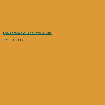
Loa Karaoke dBAcoustic KS915
27.000.000
₫