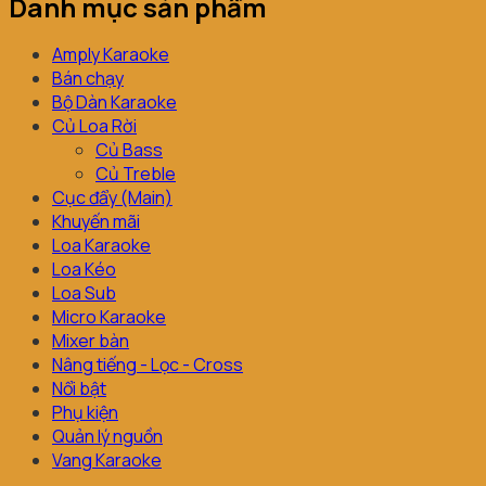
Danh mục sản phẩm
Amply Karaoke
Bán chạy
Bộ Dàn Karaoke
Củ Loa Rời
Củ Bass
Củ Treble
Cục đẩy (Main)
Khuyến mãi
Loa Karaoke
Loa Kéo
Loa Sub
Micro Karaoke
Mixer bàn
Nâng tiếng - Lọc - Cross
Nổi bật
Phụ kiện
Quản lý nguồn
Vang Karaoke