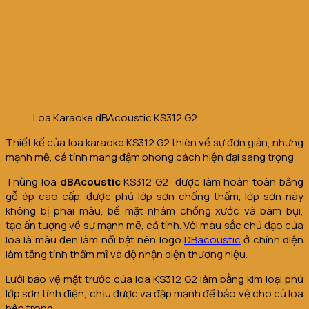
Loa Karaoke dBAcoustic KS312 G2
Thiết kế của loa karaoke KS312 G2 thiên về sự đơn giản, nhưng
mạnh mẽ, cá tính mang đậm phong cách hiện đại sang trọng
Thùng loa
dBAcoustic
KS312 G2 được làm hoàn toàn bằng
gỗ ép cao cấp, được phủ lớp sơn chống thấm, lớp sơn này
không bị phai màu, bề mặt nhám chống xước và bám bụi,
tạo ấn tượng về sự mạnh mẽ, cá tính. Với màu sắc chủ đạo của
loa là màu đen làm nổi bật nên logo
DBacoustic
ở chính diện
làm tăng tính thẩm mĩ và độ nhận diện thương hiệu.
Lưới bảo vệ mặt trước của loa KS312 G2 làm bằng kim loại phủ
lớp sơn tĩnh điện, chịu được va đập mạnh để bảo vệ cho củ loa
bên trong.