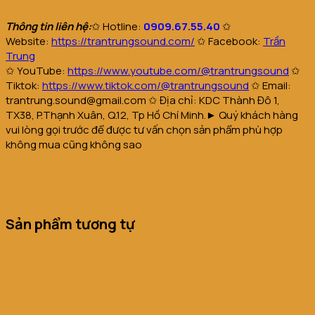
Thông tin liên hệ:
✩
Hotline:
0909.67.55.40
✩
Website
:
https://trantrungsound.com/
✩
Facebook:
Trần
Trung
✩
YouTube:
https://www.youtube.com/@trantrungsound
✩
Tiktok:
https://www.tiktok.com/@trantrungsound
✩
Email:
trantrung.sound@gmail.com
✩
Địa chỉ: KDC Thành Đô 1,
TX38, P.Thạnh Xuân, Q.12, Tp Hồ Chí Minh.
► Quý khách hàng
vui lòng gọi trước để được tư vấn chọn sản phẩm phù hợp
không mua cũng không sao
Sản phẩm tương tự