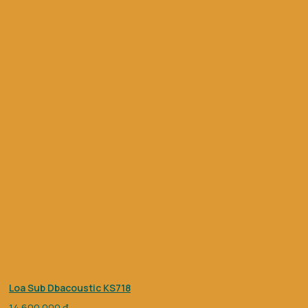
Loa Sub Dbacoustic KS718
14.600.000
₫