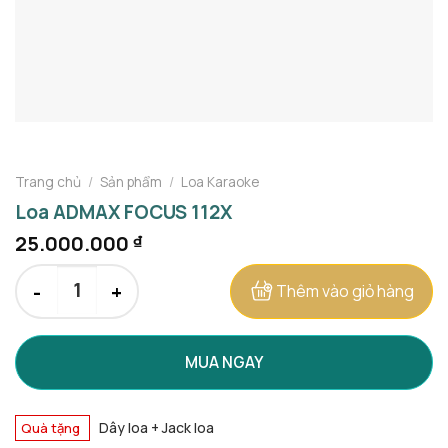
Trang chủ
/
Sản phẩm
/
Loa Karaoke
Loa ADMAX FOCUS 112X
25.000.000
₫
Loa ADMAX FOCUS 112X số lượng
Thêm vào giỏ hàng
MUA NGAY
Dây loa + Jack loa
Quà tặng