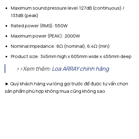
Maximum sound pressure level:127dB (continuous) /
133dB (peak)
Rated power (RMS): 550W
Maximum power (PEAK): 2000W
Nominal impedance: 8Ω (nominal), 6.4Ω (min)
Product size: 345mm high x 605mm wide x 455mm deep
>>Xem thêm:
Loa ARRAY chính hãng
► Quý khách hàng vui lòng gọi trước để được tư vấn chọn
sản phẩm phù hợp không mua cũng không sao