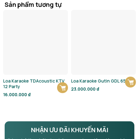
Sản phẩm tương tự
Loa Karaoke TDAcoustic KTV
Loa Karaoke Gutin GDL 6512
12 Party
23.000.000
₫
16.000.000
₫
NHẬN ƯU ĐÃI KHUYẾN MÃI