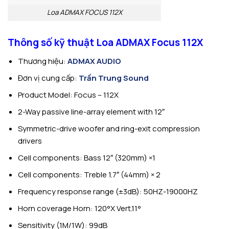
Loa ADMAX FOCUS 112X
Thông số kỹ thuật Loa ADMAX Focus 112X
Thương hiệu:
ADMAX AUDIO
Đơn vị cung cấp:
Trần Trung Sound
Product Model: Focus – 112X
2-Way passive line-array element with 12″
Symmetric-drive woofer and ring-exit compression
drivers
Cell components: Bass 12″ (320mm) ×1
Cell components: Treble 1.7″ (44mm) × 2
Frequency response range (±3dB): 50HZ-19000HZ
Horn coverage Horn: 120°X Vert.11°
Sensitivity (1M/1W): 99dB