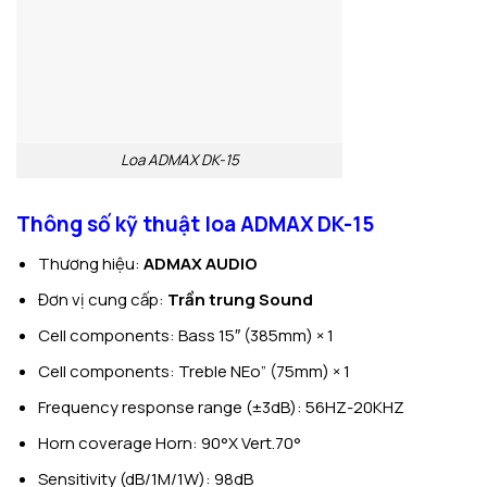
Loa ADMAX DK-15
Thông số kỹ thuật loa ADMAX DK-15
Thương hiệu:
ADMAX AUDIO
Đơn vị cung cấp:
Trần trung Sound
Cell components: Bass 15″ (385mm) × 1
Cell components: Treble NEo” (75mm) × 1
Frequency response range (±3dB): 56HZ-20KHZ
Horn coverage Horn: 90°X Vert.70°
Sensitivity (dB/1M/1W): 98dB