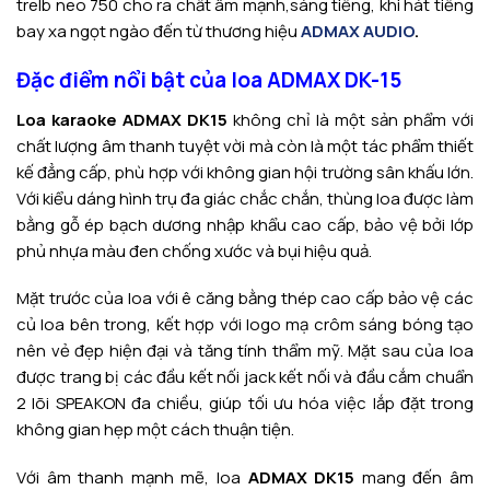
trelb neo 750 cho ra chất âm mạnh,sáng tiếng, khi hát tiếng
bay xa ngọt ngào đến từ thương hiệu
ADMAX AUDIO
.
Đặc điểm nổi bật của loa ADMAX DK-15
Loa karaoke ADMAX DK15
không chỉ là một sản phẩm với
chất lượng âm thanh tuyệt vời mà còn là một tác phẩm thiết
kế đẳng cấp, phù hợp với không gian hội trường sân khấu lớn.
Với kiểu dáng hình trụ đa giác chắc chắn, thùng loa được làm
bằng gỗ ép bạch dương nhập khẩu cao cấp, bảo vệ bởi lớp
phủ nhựa màu đen chống xước và bụi hiệu quả.
Mặt trước của loa với ê căng bằng thép cao cấp bảo vệ các
củ loa bên trong, kết hợp với logo mạ crôm sáng bóng tạo
nên vẻ đẹp hiện đại và tăng tính thẩm mỹ. Mặt sau của loa
được trang bị các đầu kết nối jack kết nối và đầu cắm chuẩn
2 lõi SPEAKON đa chiều, giúp tối ưu hóa việc lắp đặt trong
không gian hẹp một cách thuận tiện.
Với âm thanh mạnh mẽ, loa
ADMAX DK15
mang đến âm