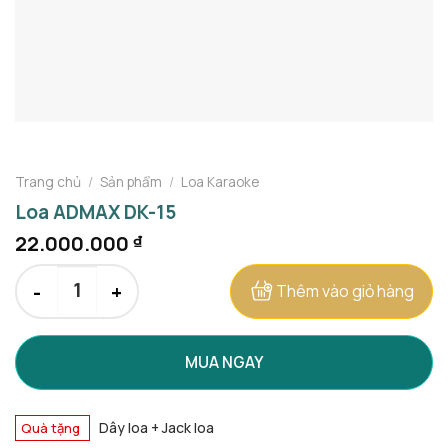
Trang chủ
/
Sản phẩm
/
Loa Karaoke
Loa ADMAX DK-15
22.000.000
₫
Loa ADMAX DK-15 số lượng
Thêm vào giỏ hàng
MUA NGAY
Dây loa + Jack loa
Quà tặng