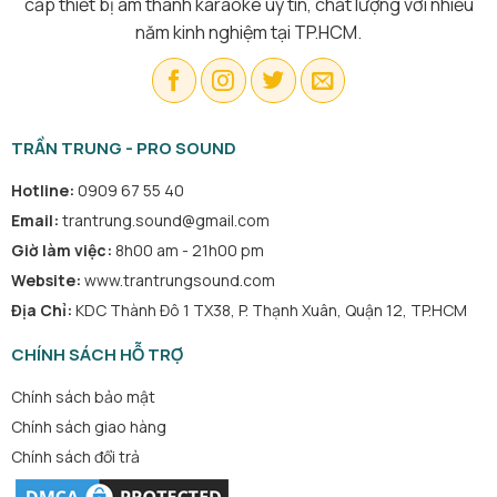
cấp thiết bị âm thanh karaoke uy tín, chất lượng với nhiều
năm kinh nghiệm tại TP.HCM.
TRẦN TRUNG - PRO SOUND
Hotline:
0909 67 55 40
Email:
trantrung.sound@gmail.com
Giờ làm việc:
8h00 am - 21h00 pm
Website:
www.trantrungsound.com
Địa Chỉ:
KDC Thành Đô 1 TX38, P. Thạnh Xuân, Quận 12, TP.HCM
CHÍNH SÁCH HỖ TRỢ
Chính sách bảo mật
Chính sách giao hàng
Chính sách đổi trả