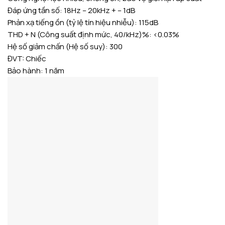
Đáp ứng tần số: 18Hz – 20kHz + – 1dB
Phản xạ tiếng ồn (tỷ lệ tín hiệu nhiễu): 115dB
THD + N (Công suất định mức, 40/kHz)%: <0.03%
Hệ số giảm chấn (Hệ số suy): 300
ĐVT: Chiếc
Bảo hành: 1 năm