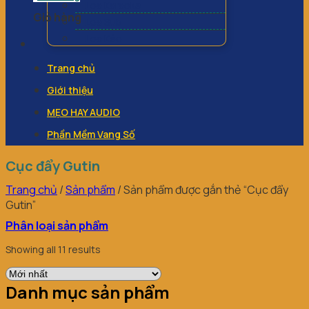
Loa Karaoke
Giỏ hàng
Loa Sub
Loa Kéo
Trang chủ
Giới thiệu
MẸO HAY AUDIO
Phần Mềm Vang Số
Cục đẩy Gutin
Trang chủ
/
Sản phẩm
/
Sản phẩm được gắn thẻ “Cục đẩy
Gutin”
Phân loại sản phẩm
Showing all 11 results
Danh mục sản phẩm