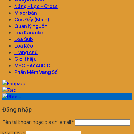
Nâng – Lọc – Cross
Mixer bàn
Cục Đẩy (Main)
Quản lý nguồn
Loa Karaoke
Loa Sub
Loa Kéo
Trang chủ
Giới thiệu
MẸO HAY AUDIO
Phần Mềm Vang Số
Đăng nhập
Tên tài khoản hoặc địa chỉ email
*
Mật khẩu
*