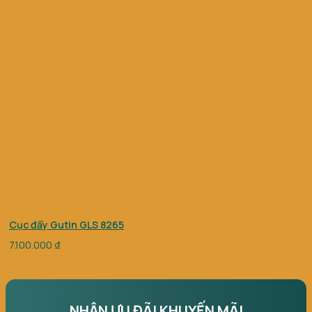
Cục đẩy Gutin GLS 8265
7.100.000
₫
NHẬN ƯU ĐÃI KHUYẾN MÃI