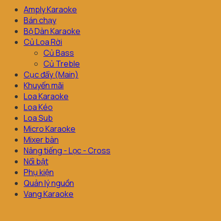
Amply Karaoke
Bán chạy
Bộ Dàn Karaoke
Củ Loa Rời
Củ Bass
Củ Treble
Cục đẩy (Main)
Khuyến mãi
Loa Karaoke
Loa Kéo
Loa Sub
Micro Karaoke
Mixer bàn
Nâng tiếng - Lọc - Cross
Nổi bật
Phụ kiện
Quản lý nguồn
Vang Karaoke