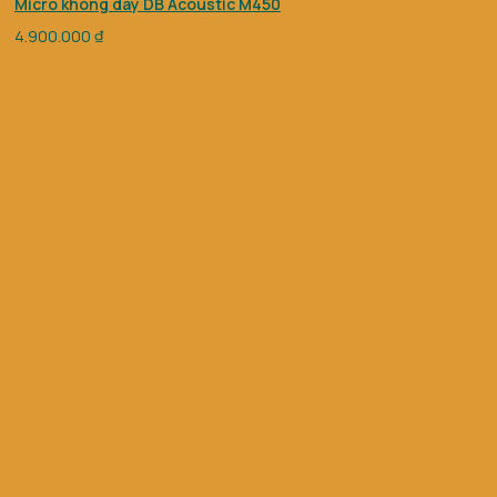
Micro không dây DB Acoustic M450
4.900.000
₫