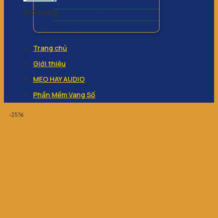
Loa Karaoke
Giỏ hàng
Loa Sub
Loa Kéo
Trang chủ
Giới thiệu
MẸO HAY AUDIO
Phần Mềm Vang Số
-25%