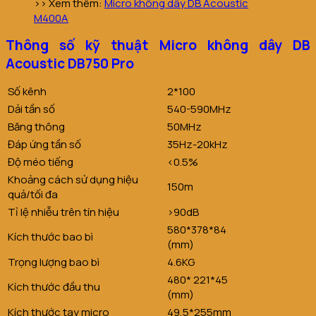
>> Xem thêm:
Micro không dây DB Acoustic
M400A
Thông số kỹ thuật Micro không dây DB
Acoustic DB750 Pro
Số kênh
2*100
Dải tần số
540-590MHz
Băng thông
50MHz
Đáp ứng tần số
35Hz-20kHz
Độ méo tiếng
<0.5%
Khoảng cách sử dụng hiệu
150m
quả/tối đa
Tỉ lệ nhiễu trên tín hiệu
>90dB
580*378*84
Kích thước bao bì
(mm)
Trọng lượng bao bì
4.6KG
480* 221*45
Kích thước đầu thu
(mm)
Kích thước tay micro
49,5*255mm