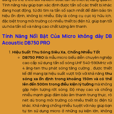
Tính năng này giúp bạn xác định được tần số các thiết bị khác
đang hoạt động, từ đó tìm ra tần số sạch nhất để đảm bảo tín
hiệu ổn định, không bị nhiễu. Đây là công cụ cực kỳ hữu ích,
đặc biệt trong môi trường có nhiều thiết bị điện tử, giúp bạn tối
ưu hóa tần số và nâng cao chất lượng âm thanh.
Tính Năng Nổi Bật Của Micro không dây DB
Acoustic DB750 PRO
Hiệu Suất Thu Sóng Siêu Xa, Chống Nhiễu Tốt
DB750 PRO
là mẫu micro biểu diễn chuyên nghiệp
cao cấp sử dụng tần số sóng UHF 540-590MHz với
4 ăng-ten thu phát sóng tăng cường , được thiết
kế để mang lại hiệu suất vượt trội với khả năng
thu
sóng xa ổn định trong khoảng 150m và có thể
lên đến 500m trong điều kiện lý tưởng
mà không
gặp hiện tượng rớt sóng. Độ nhạy cao và chống
nhiễu mạnh giúp đảm bảo âm thanh trung thực, rõ
nét dù trong môi trường có nhiều thiết bị điện tử
khác. Khả năng chống nhiễu tuyệt vời này giúp bạn
tự tin sử dụng micro ở những sự kiện lớn, không