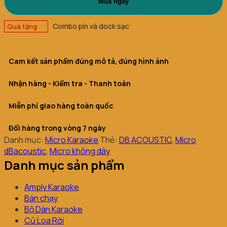
Mua ngay
số
lượng
Combo pin và dock sạc
Quà tặng
Cam kết sản phẩm đúng mô tả, đúng hình ảnh
Nhận hàng - Kiểm tra - Thanh toán
Miễn phí giao hàng toàn quốc
Đổi hàng trong vòng 7 ngày
Danh mục:
Micro Karaoke
Thẻ:
DB ACOUSTIC
,
Micro
dBacoustic
,
Micro không dây
Danh mục sản phẩm
Amply Karaoke
Bán chạy
Bộ Dàn Karaoke
Củ Loa Rời