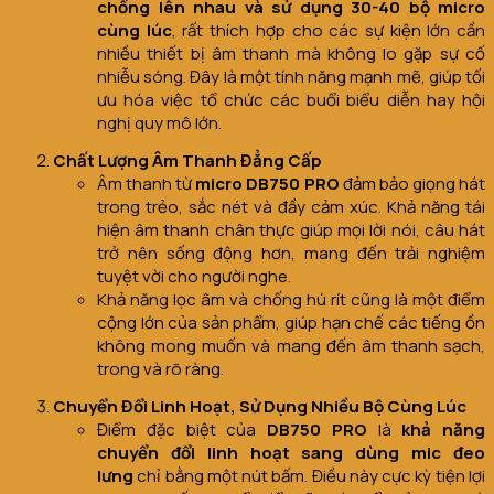
chồng lên nhau và sử dụng 30-40 bộ micro
cùng lúc
, rất thích hợp cho các sự kiện lớn cần
nhiều thiết bị âm thanh mà không lo gặp sự cố
nhiễu sóng. Đây là một tính năng mạnh mẽ, giúp tối
ưu hóa việc tổ chức các buổi biểu diễn hay hội
nghị quy mô lớn.
Chất Lượng Âm Thanh Đẳng Cấp
Âm thanh từ
micro DB750 PRO
đảm bảo giọng hát
trong trẻo, sắc nét và đầy cảm xúc. Khả năng tái
hiện âm thanh chân thực giúp mọi lời nói, câu hát
trở nên sống động hơn, mang đến trải nghiệm
tuyệt vời cho người nghe.
Khả năng lọc âm và chống hú rít cũng là một điểm
cộng lớn của sản phẩm, giúp hạn chế các tiếng ồn
không mong muốn và mang đến âm thanh sạch,
trong và rõ ràng.
Chuyển Đổi Linh Hoạt, Sử Dụng Nhiều Bộ Cùng Lúc
Điểm đặc biệt của
DB750 PRO
là
khả năng
chuyển đổi linh hoạt sang dùng mic đeo
lưng
chỉ bằng một nút bấm. Điều này cực kỳ tiện lợi