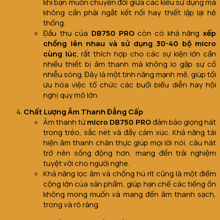
khi bạn muốn chuyển đổi giữa các kiểu sử dụng mà
không cần phải ngắt kết nối hay thiết lập lại hệ
thống.
Đầu thu của
DB750 PRO
còn có khả năng
xếp
chồng lên nhau và sử dụng 30-40 bộ micro
cùng lúc
, rất thích hợp cho các sự kiện lớn cần
nhiều thiết bị âm thanh mà không lo gặp sự cố
nhiễu sóng. Đây là một tính năng mạnh mẽ, giúp tối
ưu hóa việc tổ chức các buổi biểu diễn hay hội
nghị quy mô lớn.
Chất Lượng Âm Thanh Đẳng Cấp
Âm thanh từ
micro DB750 PRO
đảm bảo giọng hát
trong trẻo, sắc nét và đầy cảm xúc. Khả năng tái
hiện âm thanh chân thực giúp mọi lời nói, câu hát
trở nên sống động hơn, mang đến trải nghiệm
tuyệt vời cho người nghe.
Khả năng lọc âm và chống hú rít cũng là một điểm
cộng lớn của sản phẩm, giúp hạn chế các tiếng ồn
không mong muốn và mang đến âm thanh sạch,
trong và rõ ràng.