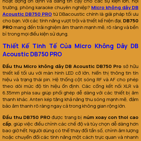
hoạt động ổn định và đáng tin cậy cho các sự kiện lớn, hội
trường, phòng karaoke chuyên nghiệp?
Micro không dây DB
Acoustic DB750 PRO
từ DBacoustic chính là giải pháp tối ưu
cho bạn. Với các tính năng vượt trội và thiết kế hiện đại,
DB750
PRO
mang đến trải nghiệm âm thanh mạnh mẽ, rõ ràng và bền
bỉ trong mọi điều kiện sử dụng.
Thiết Kế Tinh Tế Của Micro Không Dây DB
Acoustic DB750 PRO
Đầu thu Micro không dây DB Acoustic DB750 Pro
sở hữu
thiết kế tối ưu với màn hình LED cỡ lớn, hiển thị thông tin tín
hiệu và trạng thái pin. Hệ thống cột sóng RF và AF cho phép
theo dõi mức độ tín hiệu ổn định. Các cổng kết nối XLR và
6.35mm phía sau giúp phối ghép dễ dàng với các thiết bị âm
thanh khác. Anten kép tăng khả năng thu sóng mạnh mẽ, đảm
bảo âm thanh rõ ràng ngay cả trong không gian rộng lớn.
Đầu thu DB750 PRO
được trang bị
núm xoay con thoi cao
cấp
, giúp việc điều chỉnh các chế độ và tùy chọn dễ dàng hơn
bao giờ hết. Người dùng có thể thay đổi tần số, chỉnh âm lượng
hoặc chuyển đổi các tính năng một cách trực quan và nhanh