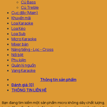
Củ Bass
Củ Treble
Cục đẩy (Main)
Khuyến mãi
Loa Karaoke
Loa Kéo
Loa Sub
Micro Karaoke
Mixer bàn
Nâng tiếng - Lọc - Cross
Nổi bật
Phụ kiện
Quản lý nguồn
Vang Karaoke
Thông tin sản phẩm
Đánh giá (0)
THÔNG TIN LIÊN HỆ
Bạn đang tìm kiếm một sản phẩm micro không dây chất lượng,