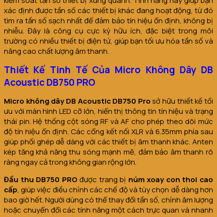
kiểm soát tần số thiết bị xung quanh. Tính năng này giúp bạn
xác định được tần số các thiết bị khác đang hoạt động, từ đó
tìm ra tần số sạch nhất để đảm bảo tín hiệu ổn định, không bị
nhiễu. Đây là công cụ cực kỳ hữu ích, đặc biệt trong môi
trường có nhiều thiết bị điện tử, giúp bạn tối ưu hóa tần số và
nâng cao chất lượng âm thanh.
Thiết Kế Tinh Tế Của Micro Không Dây DB
Acoustic DB750 PRO
Micro không dây DB Acoustic DB750 Pro
sở hữu thiết kế tối
ưu với màn hình LED cỡ lớn, hiển thị thông tin tín hiệu và trạng
thái pin. Hệ thống cột sóng RF và AF cho phép theo dõi mức
độ tín hiệu ổn định. Các cổng kết nối XLR và 6.35mm phía sau
giúp phối ghép dễ dàng với các thiết bị âm thanh khác. Anten
kép tăng khả năng thu sóng mạnh mẽ, đảm bảo âm thanh rõ
ràng ngay cả trong không gian rộng lớn.
Đầu thu DB750 PRO
được trang bị
núm xoay con thoi cao
cấp
, giúp việc điều chỉnh các chế độ và tùy chọn dễ dàng hơn
bao giờ hết. Người dùng có thể thay đổi tần số, chỉnh âm lượng
hoặc chuyển đổi các tính năng một cách trực quan và nhanh