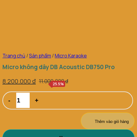
Trang chủ
/
Sản phẩm
/
Micro Karaoke
Micro không dây DB Acoustic DB750 Pro
8.200.000
₫
11.000.000
₫
Giá
Giá
25.5%
gốc
hiện
Micro
là:
tại
không
dây
11.000.000 ₫.
là:
DB
8.200.000 ₫.
Acoustic
Thêm vào giỏ hàng
DB750
Pro