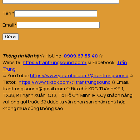
Tên
*
Email
*
Thông tin liên hệ:
✩
Hotline:
0909.67.55.40
✩
Website
:
https://trantrungsound.com/
✩
Facebook:
Trần
Trung
✩
YouTube:
https://www.youtube.com/@trantrungsound
✩
Tiktok:
https://www.tiktok.com/@trantrungsound
✩
Email:
trantrung.sound@gmail.com
✩
Địa chỉ: KDC Thành Đô 1,
TX38, P.Thạnh Xuân, Q.12, Tp Hồ Chí Minh.
► Quý khách hàng
vui lòng gọi trước để được tư vấn chọn sản phẩm phù hợp
không mua cũng không sao