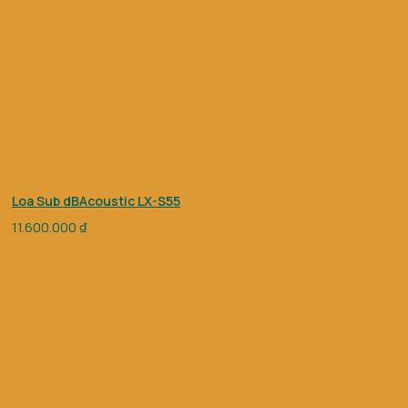
Loa Sub dBAcoustic LX-S55
11.600.000
₫