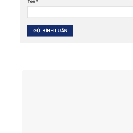
Tên
*