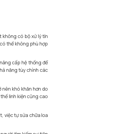
ất không có bộ xử lý tín
y có thể không phù hợp
c nâng cấp hệ thống để
khả năng tùy chỉnh các
rở nên khó khăn hơn do
thế linh kiện cũng cao
t, việc tự sửa chữa loa
người tìm kiếm sự tiện