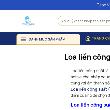
Chuyển
Tặng V
đến
nội
Tìm
dung
kiếm:
TRANG C
DANH MỤC SẢN PHẨM
Loa liền công
Loa liền công suất là
active cho phép người
cùng với âm thanh số
Loa liền công suất (
điểm của nó để chọn 
Loa liền công suấ