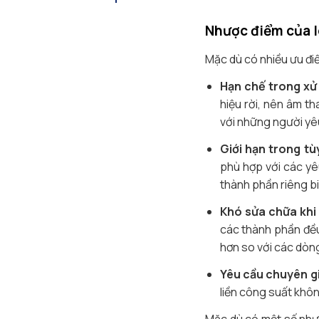
Nhược điểm của l
Mặc dù có nhiều ưu điể
Hạn chế trong xử l
hiệu rời, nên âm th
với những người yê
Giới hạn trong tù
phù hợp với các yê
thành phần riêng bi
Khó sửa chữa khi
các thành phần đều 
hơn so với các dòng
Yêu cầu chuyên g
liền công suất khô
Mặc dù có một số nhượ