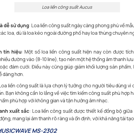
Loa liền công suất Aucus
à dễ sử dụng
: Loa liền công suất ngày càng phong phú về mẫu
 các loa, dù là loa kéo ngoài đường phố hay loa thùng chuyên n
 tín hiệu
: Một số loa liền công suất hiện nay còn được tích
nhiều đường vào (8-10 line), tạo nên một hệ thống âm thanh lư
 hoặc đám cưới. Điều này cũng giúp giảm khối lượng sản phẩm, 
dễ dàng hơn.
 Loa liền công suất là lựa chọn lý tưởng cho người tiêu dùng vì 
ẵn. Bạn không cần lo lắng về việc tìm kiếm công suất phù hợp 
hẩm phù hợp với không gian và tận hưởng âm nhạc.
anh xuất sắc
: Loa liền công suất được thiết kế đồng bộ giữa l
động, mang lại âm thanh rõ ràng và ổn định, với khả năng tái tạo
 MUSICWAVE MS-2302