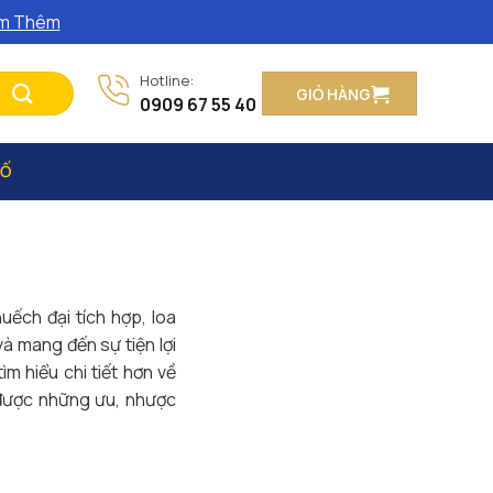
m Thêm
Hotline:
GIỎ HÀNG
0909 67 55 40
SỐ
uếch đại tích hợp, loa
à mang đến sự tiện lợi
 hiểu chi tiết hơn về
t được những ưu, nhược