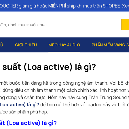
OUCHER giảm giá hoặc MIỄN PHÍ ship khi mua trên SHOPEE
Xe
HỦ
GIỚI THIỆU
MẸO HAY AUDIO
PHẦN MỀM VANG 
 suất (Loa active) là gì?
 một bước tiến đáng kể trong công nghệ âm thanh. Với bộ kh
 dùng điều chỉnh âm thanh một cách chính xác, linh hoạt hơn v
ng động và chân thực. Hôm nay hãy cùng Trần Trung Sound tìm
Loa active) là gì?
để bạn có thể hơn về loại loa này và biế
được sản phẩm phù hợp.
t (Loa active) là gì?