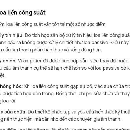
oa liền công suất
m, loa liền công suất vẫn tồn tại một số nhược điểm:
ý tín hiệu
: Do tích hợp sẵn bộ xử lý tín hiệu, loa liền công su
anh đầu ra không được xử lý chi tiết như loa passive. Điều nà
u cầu âm thanh phải chân thực và sống động hơn.
y chỉnh
: Vì amplifier đã được tích hợp sẵn, việc thay đổi hoặ
u cầu âm thanh cụ thể sẽ hạn chế hơn so với loa passive có 
ệt.
 hỏng hóc
: Khi loa liền công suất gặp sự cố, việc sửa chữa t
được tích hợp bên trong. Đồng thời, chi phí sửa chữa và thay 
 loa rời.
ia sửa chữa
: Do thiết kế phức tạp và yêu cầu kiến thức kỹ thuậ
ng nên thực hiện, mà cần nhờ đến các chuyên gia âm thanh.
c điểm, loa liền công suất vẫn là lựa chọn hấp dẫn cho những 