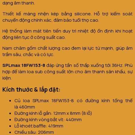
dạng âm thanh.
Thiết kế màng nhện kép bằng silicone. Hỗ trợ kiểm soát
chuyển động chính xác, đảm bảo tuổi thọ cao.
Hệ thống làm mát tiên tiến duy trì nhiệt độ ổn định khi hoạt
động liên tục ở công suất cao.
Nam châm gốm chất lượng cao đem lại lực từ mạnh, giúp âm
trầm sâu, chắc và có lực.
SPLmax 18FW153-8
đáp ứng tần số thấp xuống tới 36Hz. Phù
hợp để làm loa sub công suất lớn cho âm thanh sân khấu, sự
kiện.
Kích thước & lắp đặt:
Củ loa SPLmax 18FW153-8 có đường kính tổng thể
là 460mm
Đường kính lỗ gắn: 12mm x 8mm (8 lỗ)
Đường kính vòng bắt vít: 440mm
Lỗ khoét baffle: 419mm
Chiều sâu: 206mm