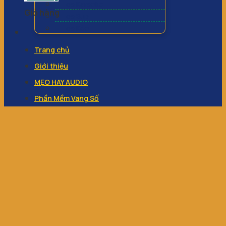
Loa Karaoke
Giỏ hàng
Loa Sub
Loa Kéo
Trang chủ
Giới thiệu
MẸO HAY AUDIO
Phần Mềm Vang Số