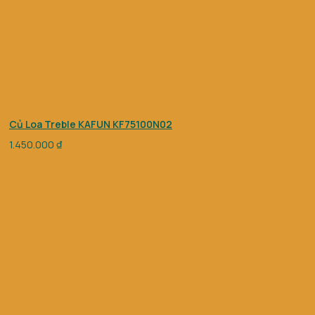
Củ Loa Treble KAFUN KF75100N02
1.450.000
₫