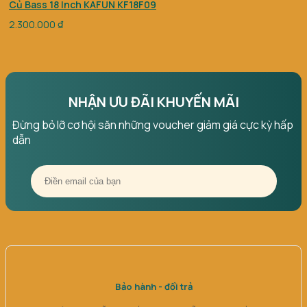
Củ Bass 18 Inch KAFUN KF18F09
2.300.000
₫
NHẬN ƯU ĐÃI KHUYẾN MÃI
Đừng bỏ lỡ cơ hội săn những voucher giảm giá cực kỳ hấp
dẫn
Bảo hành - đổi trả