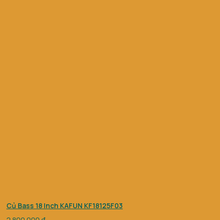
Củ Bass 18 Inch KAFUN KF18125F03
2.800.000
₫