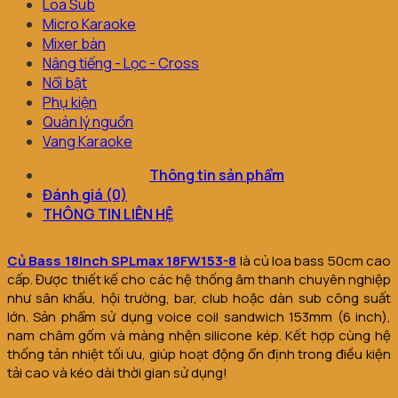
Loa Sub
Micro Karaoke
Mixer bàn
Nâng tiếng - Lọc - Cross
Nổi bật
Phụ kiện
Quản lý nguồn
Vang Karaoke
Thông tin sản phẩm
Đánh giá (0)
THÔNG TIN LIÊN HỆ
Củ Bass 18Inch SPLmax 18FW153-8
là củ loa bass 50cm cao
cấp. Được thiết kế cho các hệ thống âm thanh chuyên nghiệp
như sân khấu, hội trường, bar, club hoặc dàn sub công suất
lớn. Sản phẩm sử dụng voice coil sandwich 153mm (6 inch),
nam châm gốm và màng nhện silicone kép. Kết hợp cùng hệ
thống tản nhiệt tối ưu, giúp hoạt động ổn định trong điều kiện
tải cao và kéo dài thời gian sử dụng!