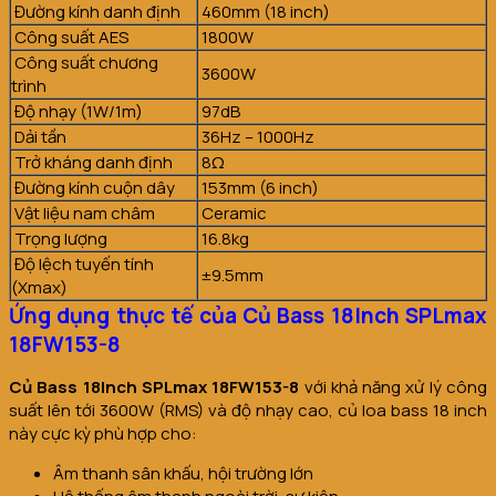
Đường kính danh định
460mm (18 inch)
Công suất AES
1800W
Công suất chương
3600W
trình
Độ nhạy (1W/1m)
97dB
Dải tần
36Hz – 1000Hz
Trở kháng danh định
8Ω
Đường kính cuộn dây
153mm (6 inch)
Vật liệu nam châm
Ceramic
Trọng lượng
16.8kg
Độ lệch tuyến tính
±9.5mm
(Xmax)
Ứng dụng thực tế của Củ Bass 18Inch SPLmax
18FW153-8
Củ Bass 18Inch SPLmax 18FW153-8
với khả năng xử lý công
suất lên tới 3600W (RMS) và độ nhạy cao, củ loa bass 18 inch
này cực kỳ phù hợp cho:
Âm thanh sân khấu, hội trường lớn