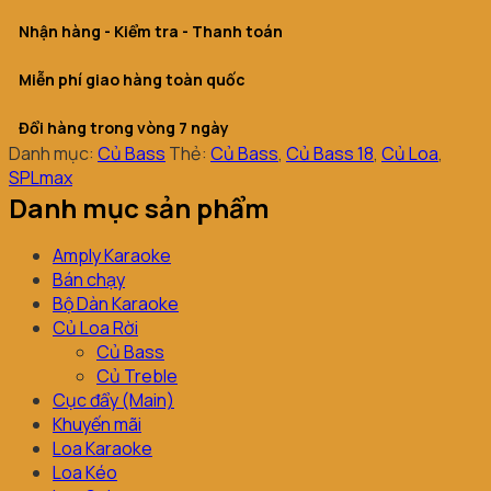
Nhận hàng - Kiểm tra - Thanh toán
Miễn phí giao hàng toàn quốc
Đổi hàng trong vòng 7 ngày
Danh mục:
Củ Bass
Thẻ:
Củ Bass
,
Củ Bass 18
,
Củ Loa
,
SPLmax
Danh mục sản phẩm
Amply Karaoke
Bán chạy
Bộ Dàn Karaoke
Củ Loa Rời
Củ Bass
Củ Treble
Cục đẩy (Main)
Khuyến mãi
Loa Karaoke
Loa Kéo