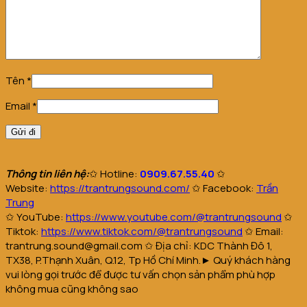
Tên
*
Email
*
Thông tin liên hệ:
✩
Hotline:
0909.67.55.40
✩
Website
:
https://trantrungsound.com/
✩
Facebook:
Trần
Trung
✩
YouTube:
https://www.youtube.com/@trantrungsound
✩
Tiktok:
https://www.tiktok.com/@trantrungsound
✩
Email:
trantrung.sound@gmail.com
✩
Địa chỉ: KDC Thành Đô 1,
TX38, P.Thạnh Xuân, Q.12, Tp Hồ Chí Minh.
► Quý khách hàng
vui lòng gọi trước để được tư vấn chọn sản phẩm phù hợp
không mua cũng không sao