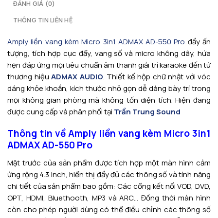
ĐÁNH GIÁ (0)
THÔNG TIN LIÊN HỆ
Amply liền vang kèm Micro 3in1 ADMAX AD-550 Pro
đầy ấn
tượng, tích hợp cục đẩy, vang số và micro không dây, hứa
hẹn đáp ứng mọi tiêu chuẩn âm thanh giải trí karaoke đến từ
thương hiệu
ADMAX AUDIO
. Thiết kế hộp chữ nhật với vóc
dáng khỏe khoắn, kích thước nhỏ gọn dễ dàng bày trí trong
mọi không gian phòng mà không tốn diện tích. Hiện đang
được cung cấp và phân phối tại
Trần Trung Sound
Thông tin về Amply liền vang kèm Micro 3in1
ADMAX AD-550 Pro
Mặt trước của sản phẩm được tích hợp một màn hình cảm
ứng rộng 4.3 inch, hiển thị đầy đủ các thông số và tính năng
chi tiết của sản phẩm bao gồm: Các cổng kết nối VOD, DVD,
OPT, HDMI, Bluethooth, MP3 và ARC… Đồng thời màn hình
còn cho phép người dùng có thể điều chỉnh các thông số