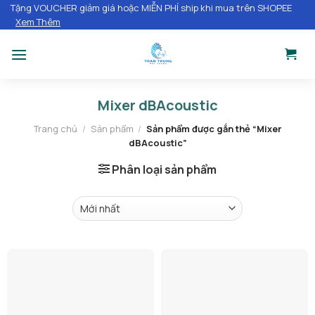
Chuyển
Tặng VOUCHER giảm giá hoặc MIỄN PHÍ ship khi mua trên SHOPEE
Xem Thêm
đến
nội
dung
Mixer dBAcoustic
Trang chủ
/
Sản phẩm
/
Sản phẩm được gắn thẻ “Mixer
dBAcoustic”
Phân loại sản phẩm