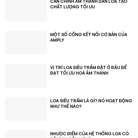
CĂN CHỈNH ÂM THANH DÀN LOA TẠO
CHẤT LƯỢNG TỐI ƯU
MỘT SỐ CỔNG KẾT NỐI CƠ BẢN CỦA
AMPLY
VỊ TRÍ LOA SIÊU TRẦM ĐẶT Ở ĐÂU ĐỂ
ĐẠT TỐI ƯU HOÁ ÂM THANH
LOA SIÊU TRẦM LÀ GÌ? NÓ HOẠT ĐỘNG
NHƯ THẾ NÀO?
NHƯỢC ĐIỂM CỦA HỆ THỐNG LOA CÓ