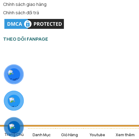
Chính sách giao hàng
Chính sách đổi trả
THEO DÕI FANPAGE
Copyright 2026 © Trần Trung - Pro Sound
Trang Chủ
Danh Mục
Giỏ Hàng
Youtube
Xem thêm