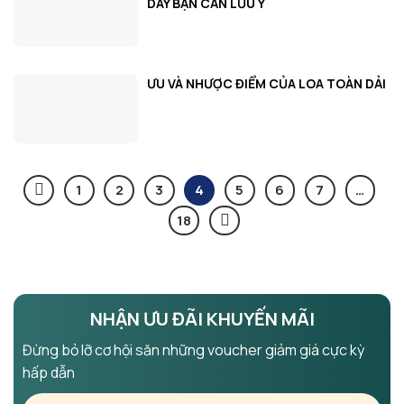
DÂY BẠN CẦN LƯU Ý
ƯU VÀ NHƯỢC ĐIỂM CỦA LOA TOÀN DẢI
1
2
3
4
5
6
7
…
18
NHẬN ƯU ĐÃI KHUYẾN MÃI
Đừng bỏ lỡ cơ hội săn những voucher giảm giá cực kỳ
hấp dẫn