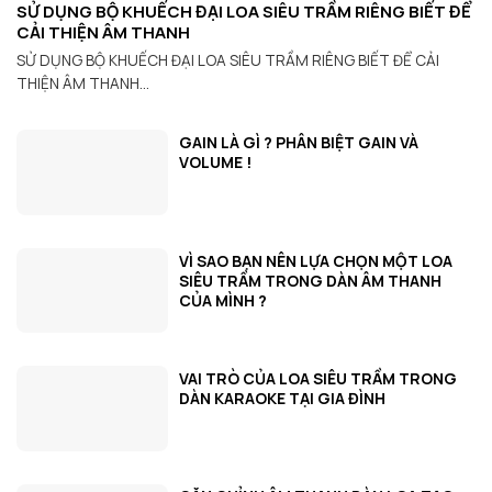
SỬ DỤNG BỘ KHUẾCH ĐẠI LOA SIÊU TRẦM RIÊNG BIẾT ĐỂ
CẢI THIỆN ÂM THANH
SỬ DỤNG BỘ KHUẾCH ĐẠI LOA SIÊU TRẦM RIÊNG BIẾT ĐỂ CẢI
THIỆN ÂM THANH...
GAIN LÀ GÌ ? PHÂN BIỆT GAIN VÀ
VOLUME !
VÌ SAO BẠN NÊN LỰA CHỌN MỘT LOA
SIÊU TRẦM TRONG DÀN ÂM THANH
CỦA MÌNH ?
VAI TRÒ CỦA LOA SIÊU TRẦM TRONG
DÀN KARAOKE TẠI GIA ĐÌNH