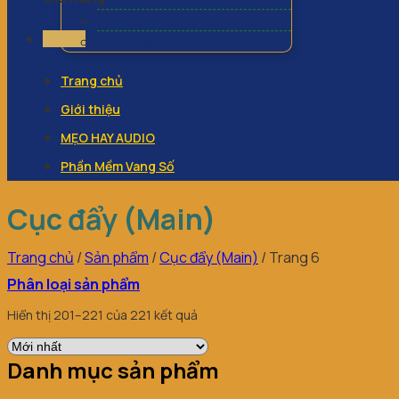
Loa Sub
Loa Kéo
Trang chủ
Giới thiệu
MẸO HAY AUDIO
Phần Mềm Vang Số
Cục đẩy (Main)
Trang chủ
/
Sản phẩm
/
Cục đẩy (Main)
/
Trang 6
Phân loại sản phẩm
Hiển thị 201–221 của 221 kết quả
Danh mục sản phẩm