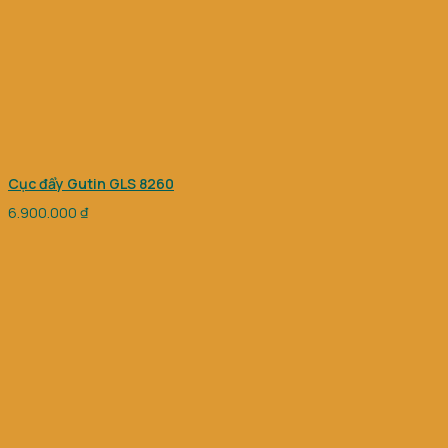
Cục đẩy Gutin GLS 8260
6.900.000
₫