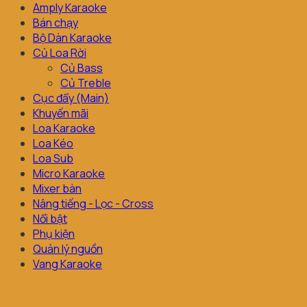
Amply Karaoke
Bán chạy
Bộ Dàn Karaoke
Củ Loa Rời
Củ Bass
Củ Treble
Cục đẩy (Main)
Khuyến mãi
Loa Karaoke
Loa Kéo
Loa Sub
Micro Karaoke
Mixer bàn
Nâng tiếng - Lọc - Cross
Nổi bật
Phụ kiện
Quản lý nguồn
Vang Karaoke